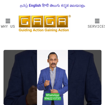
தமிழ்
English
हिन्दी
తెలుగు
ಕನ್ನಡ
മലയാളം
WHY US
SERVICE