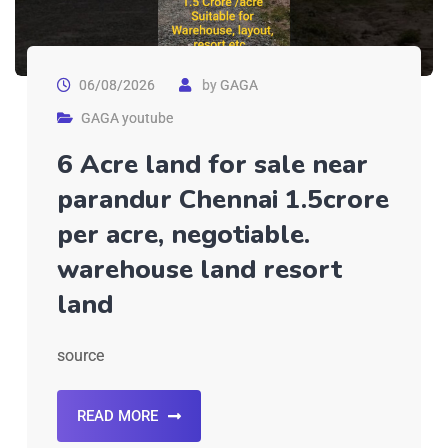
06/08/2026
by
GAGA
GAGA youtube
6 Acre land for sale near
parandur Chennai 1.5crore
per acre, negotiable.
warehouse land resort
land
source
READ MORE