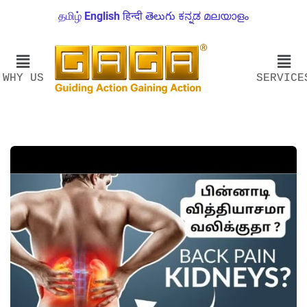
தமிழ்
English
हिन्दी
తెలుగు
ಕನ್ನಡ
മലയാളം
WHY US
SERVICE