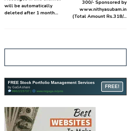
300/- Sponsored by
will be automatically
www.nithyasubam.in
deleted after 1 month…
(Total Amount Rs.318/…
Account ↔ Premium WhatsApp 4 FREE!
JOIN
Join FREE Telegram Channel now
telegram.me/gagshare1
Free Mutual Fund Portfolio Management Services
FREE Stock Portfolio Management Services
FREE!
Facility By GAGA Mutual Fund
by GaGA share
9962215737 |
www.mrgaga.in/mf
9962215737 |
www.mrgaga.in/pms