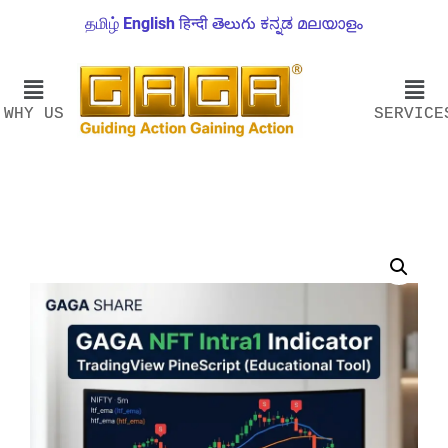
தமிழ்
English
हिन्दी
తెలుగు
ಕನ್ನಡ
മലയാളം
WHY US
SERVICE