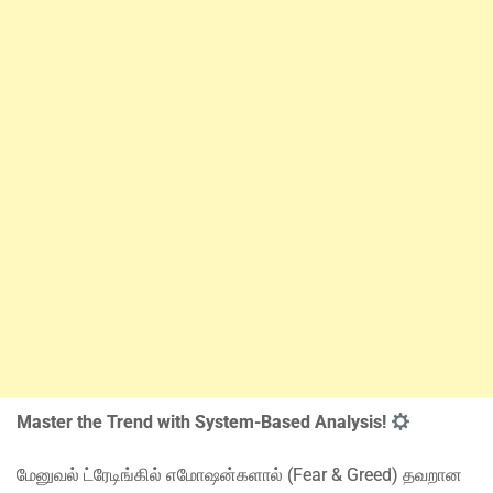
Master the Trend with System-Based Analysis!
மேனுவல் ட்ரேடிங்கில் எமோஷன்களால் (Fear & Greed) தவறான