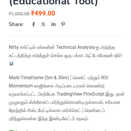
(Educational Tool)
₹
499.00
₹
1,000.00
Share:
Nifty சார்ட்டில் உங்களின் Technical Analysis-ஐ அடுத்த
கட்டத்திற்கு எடுத்துச் செல்ல ஒரு பக்கா ஆட்டோமேஷன் டூல்!
Multi-Timeframe (5m & 30m) ட்ரெண்ட் மற்றும் RSI
Momentum லாஜிக்கை அடிப்படையாகக் கொண்டு
உருவாக்கப்பட்ட பிரத்யேக TradingView PineScript இது. நாள்
முழுவதும் ஸ்க்ரீனைப் பார்த்துக்கொண்டிருக்காமல், சரியான
நேரத்தில் சிஸ்டமேட்டிக்காக மார்க்கெட் ட்ரெண்டைப்
புரிந்துகொள்ள இந்த இண்டிகேட்டர் உதவும்.