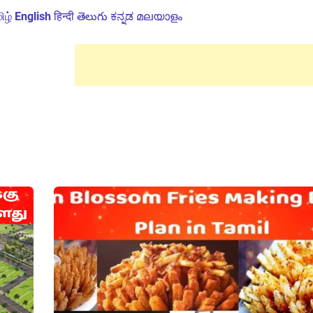
ிழ்
English
हिन्दी
తెలుగు
ಕನ್ನಡ
മലയാളം