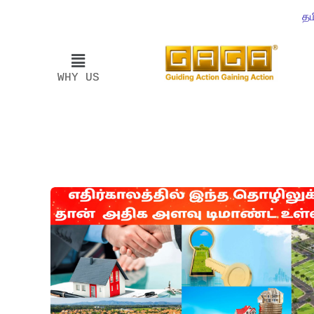
தம
WHY US