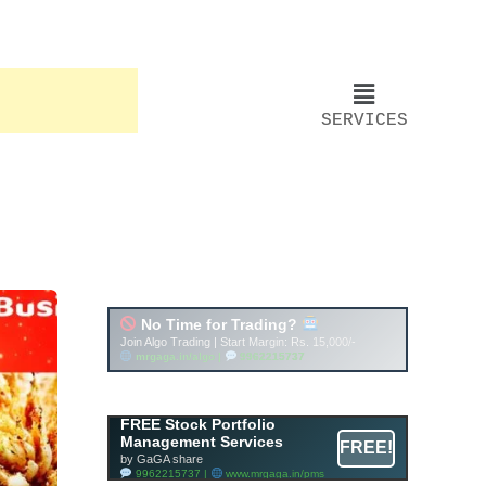
SERVICES
Account ↔ Premium
WhatsApp 4 FREE!
JOIN
Join FREE Telegram Channel now
telegram.me/gagshare1
Free Mutual Fund Portfolio
FREE Stock Portfolio
Management Services
Management Services
FREE!
Facility By GAGA Mutual Fund
by GaGA share
9962215737 |
www.mrgaga.in/mf
9962215737 |
www.mrgaga.in/pms