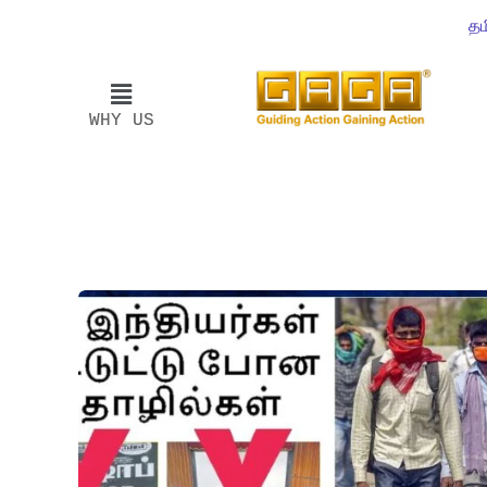
தம
WHY US