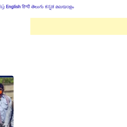
ிழ்
English
हिन्दी
తెలుగు
ಕನ್ನಡ
മലയാളം