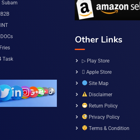
a Subam
 B2B
INT
 DOCs
Other Links
Fries
4 Task
▷ Play Store
 Apple Store
Site Map
Disclaimer
Return Policy
Privacy Policy
Terms & Condition