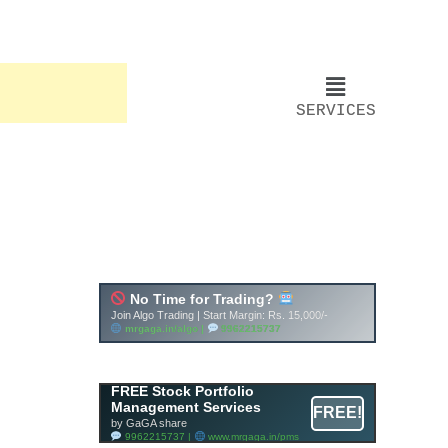
SERVICES
FREE Stock Portfolio
Management Services
FREE!
by GaGA share
9962215737 |
www.mrgaga.in/pms