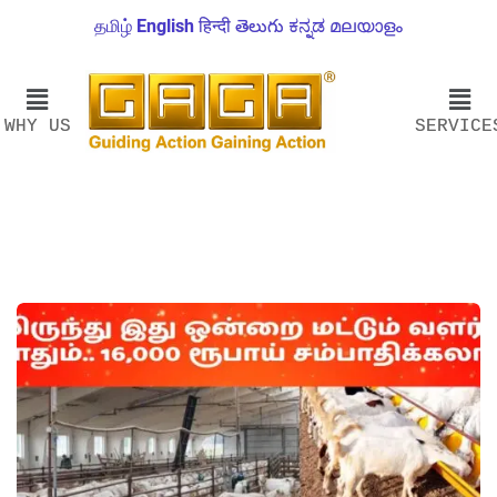
தமிழ்
English
हिन्दी
తెలుగు
ಕನ್ನಡ
മലയാളം
WHY US
SERVICE