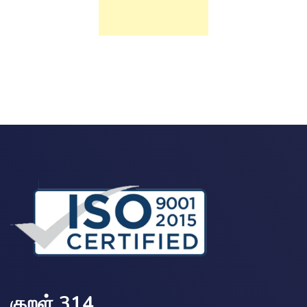
குறள் 314