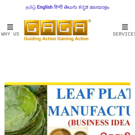
தமிழ்
English
हिन्दी
తెలుగు
ಕನ್ನಡ
മലയാളം
WHY US
SERVICE