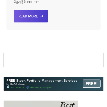
தொழில் source
READ MORE
Account ↔ Premium WhatsApp 4 FREE!
JOIN
Join FREE Telegram Channel now
telegram.me/gagshare1
FREE Stock Portfolio Management Services
FREE!
by GaGA share
9962215737 |
www.mrgaga.in/pms