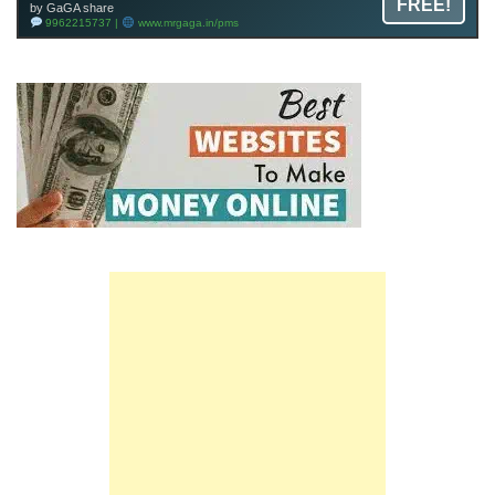
FREE!
by GaGA share
9962215737 |
www.mrgaga.in/pms