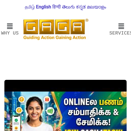
தமிழ்
English
हिन्दी
తెలుగు
ಕನ್ನಡ
മലയാളം
WHY US
SERVICE