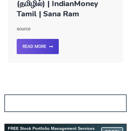
(தமிழில்) | IndianMoney
Tamil | Sana Ram
source
READ MORE
Account ↔ Premium WhatsApp 4 FREE!
JOIN
Join FREE Telegram Channel now
telegram.me/gagshare1
FREE Stock Portfolio Management Services