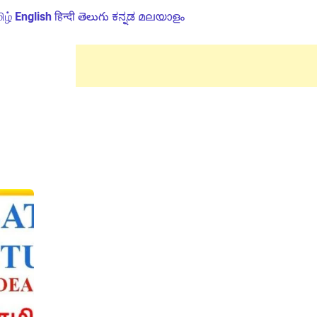
ிழ்
English
हिन्दी
తెలుగు
ಕನ್ನಡ
മലയാളം