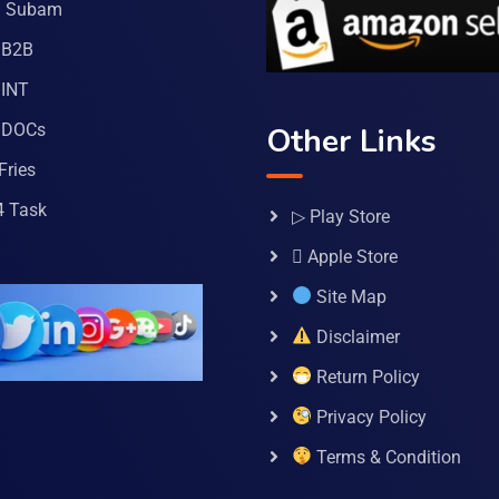
a Subam
 B2B
INT
 DOCs
Other Links
Fries
4 Task
▷ Play Store
 Apple Store
Site Map
Disclaimer
Return Policy
Privacy Policy
Terms & Condition