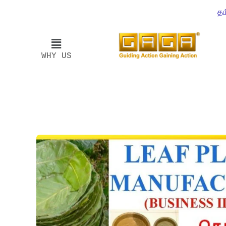
தம
WHY US