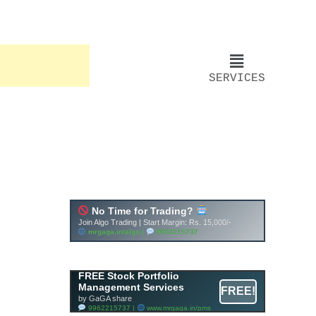
SERVICES
FREE Stock Portfolio
Management Services
FREE!
by GaGA share
9962215737 |
www.mrgaga.in/pms