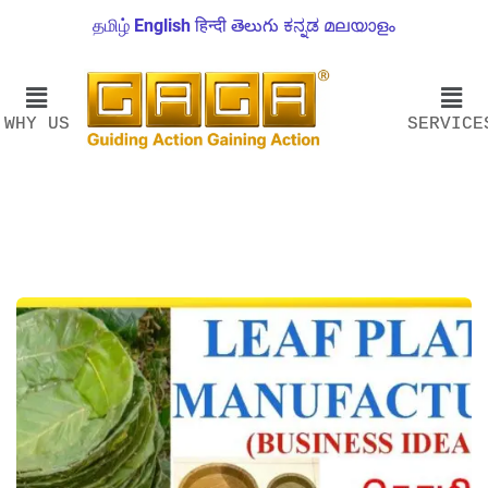
தமிழ்
English
हिन्दी
తెలుగు
ಕನ್ನಡ
മലയാളം
WHY US
SERVICE