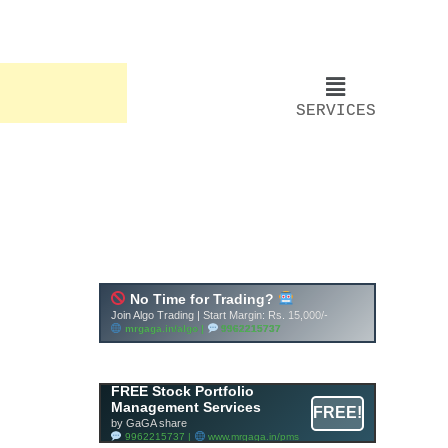
SERVICES
FREE Stock Portfolio
Management Services
FREE!
by GaGA share
9962215737 |
www.mrgaga.in/pms