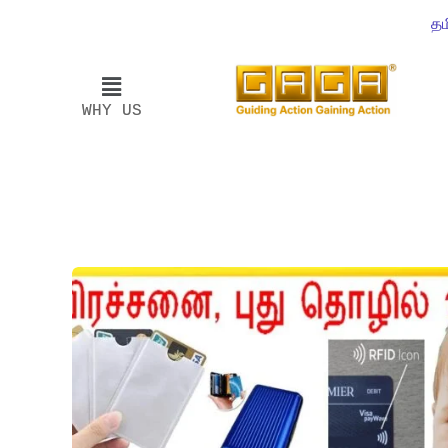
தம
WHY US