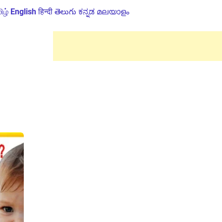
ிழ்
English
हिन्दी
తెలుగు
ಕನ್ನಡ
മലയാളം