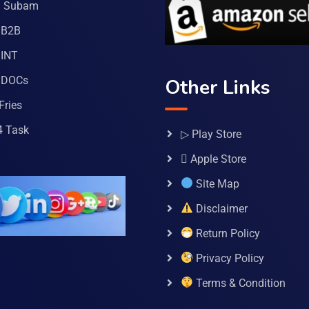
a Subam
 B2B
INT
 DOCs
Other Links
Fries
4 Task
▷ Play Store
 Apple Store
Site Map
Disclaimer
Return Policy
Privacy Policy
Terms & Condition