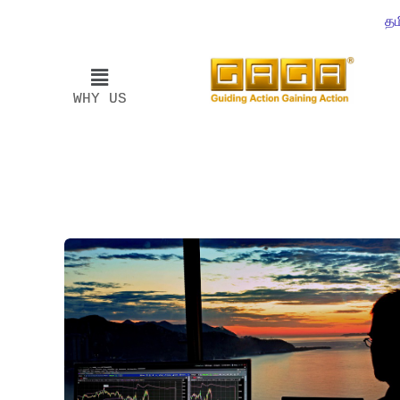
தம
WHY US