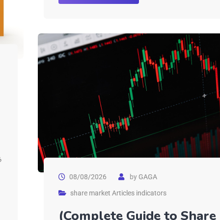
ை
08/08/2026
by
GAGA
share market Articles indicators
(Complete Guide to Share