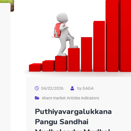
04/02/2026
by
GAGA
share market Articles indicators
Puthiyavargalukkana
Pangu Sandhai