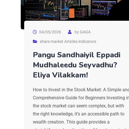
04/05/2026
by
GAGA
share market Articles indicators
Pangu Sandhaiyil Eppadi
Mudhaleedu Seyvadhu?
Eliya Vilakkam!
How to Invest in the Stock Market: A Simple an
Comprehensive Guide for Beginners Investing i
the stock market can seem complex, but with
the right knowledge, it’s an accessible path to
wealth creation. This guide provides a