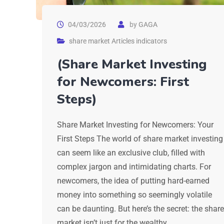
04/03/2026
by
GAGA
share market Articles indicators
(Share Market Investing
for Newcomers: First
Steps)
Share Market Investing for Newcomers: Your
First Steps The world of share market investing
can seem like an exclusive club, filled with
complex jargon and intimidating charts. For
newcomers, the idea of putting hard-earned
money into something so seemingly volatile
can be daunting. But here’s the secret: the share
market isn’t just for the wealthy…