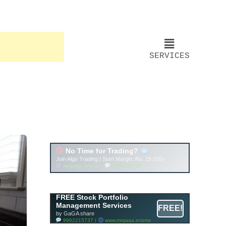
SERVICES
Account ↔ Premium
WhatsApp 4 FREE!
JOIN
Join FREE Telegram Channel now
telegram.me/gagshare1
FREE Stock Portfolio
Management Services
FREE!
by GaGA share
9962215737 |
www.mrgaga.in/pms