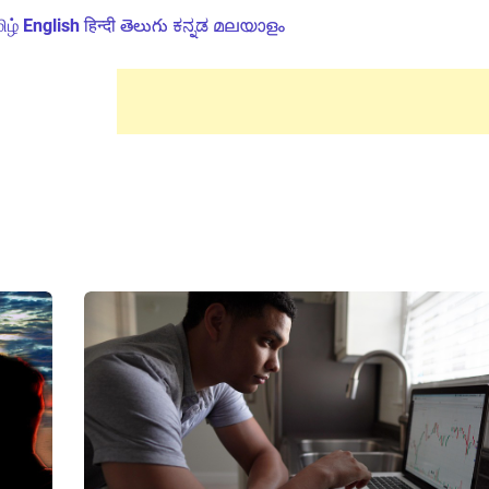
ிழ்
English
हिन्दी
తెలుగు
ಕನ್ನಡ
മലയാളം